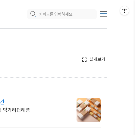
넓게보기
fullscreen
공간
창립 먹거리답례품