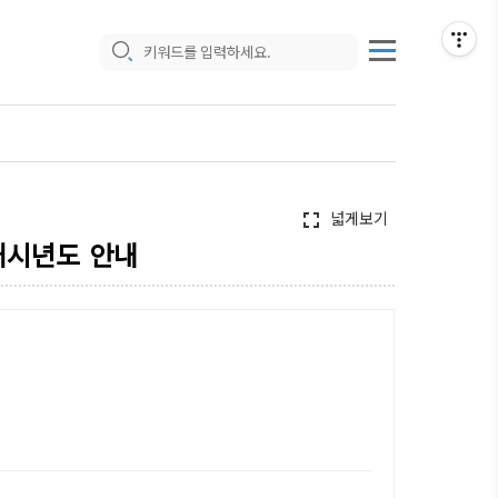
넓게보기
fullscreen
개시년도 안내